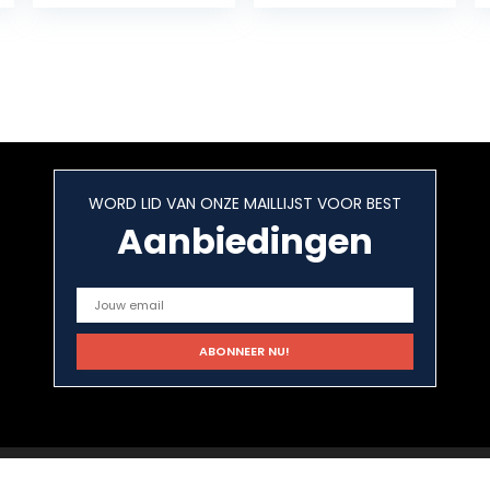
Batterijlader,
Vespa LX 50 2T
AGM, SLA en Gel
ZAPC381, Vespa
Auto-Acculader,
ET2 50 00-
Onderhoudslad
ZAPC38 (YT4A-
er, Druppellader
3)
en Desulfator –
Auto, Boot, SUV,
RV, Camper,
Vrachtwagen
WORD LID VAN ONZE MAILLIJST VOOR BEST
Aanbiedingen