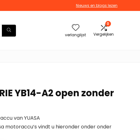
Nieuws en blogs lezen
0
Vergelijken
verlanglijst
IE YB14-A2 open zonder
raccu van YUASA
asa motoraccu’s vindt u hieronder onder onder