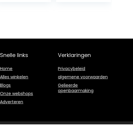
50 2T ZAPC381,
verlichting
ET2 50 00-
Elektrische kabel
ZAPC381,
Snelle
Yamaha Aerox
verbinding
50-98 5BR
(Motoforce)
Snelle links
Verklaringen
Home
Privacybeleid
Alles winkelen
algemene voorwaarden
Blogs
Gelieerde
openbaarmaking
Onze webshops
Adverteren