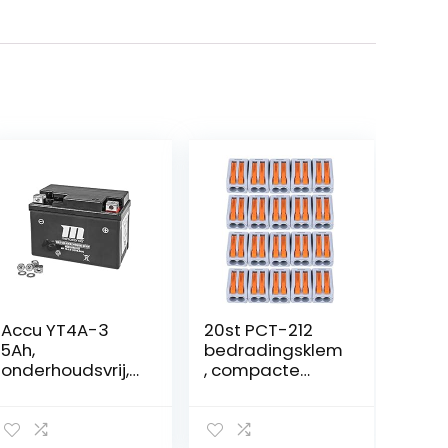
Accu YT4A-3
20st PCT-212
5Ah,
bedradingsklem
onderhoudsvrij,
, compacte
Vespa
bedradingsconn
Primavera 50 2T
ector 2-poorts
13- ZAPC532, LX
push-in