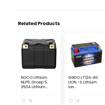
Related Products
NOCO Lithium
SHIDO LT12A-BS
NLP5, Groep 5,
LION -S Lithium
250A Lithium
Ion
Motorfiets Accu,
Motorfietsaccu,
12V 2Ah-Batterij
Zwart/Blauw
met Dynamisch