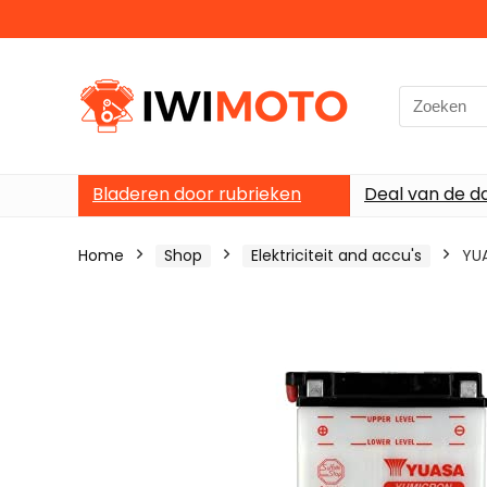
Search
for:
Bladeren door rubrieken
Deal van de d
Home
Shop
Elektriciteit and accu's
YUA