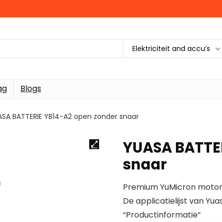
Elektriciteit and accu’s
ag
Blogs
SA BATTERIE YB14-A2 open zonder snaar
YUASA BATTER
snaar
Premium YuMicron moto
De applicatielijst van Yu
“Productinformatie”