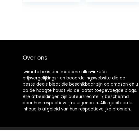
BMS voor
Motorfietsen,
ATV’s, UTV’s,
Jetski’s,
Scooters en
Sneeuwscooters
Over ons
Iwimoto.be is een moderne alles-in-één
prijsvergelijkings- en beoordelingswebsite die de
beste deals biedt die beschikbaar zijn op amazon en u
op de hoogte houdt via de laatst toegevoegde blogs.
Alle afbeeldingen zijn auteursrechtelijk beschermd
door hun respectievelijke eigenaren. Alle geciteerde
inhoud is afgeleid van hun respectievelijke bronnen.
2022 © Iwimoto.be Alle rechten voorbehouden