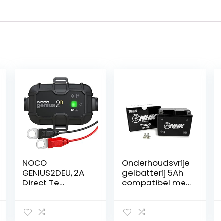
NOCO
Onderhoudsvrije
GENIUS2DEU, 2A
gelbatterij 5Ah
Direct Te
compatibel met
Monteren
Vespa
Automatische
Primavera 50 2T
Oplader, 12V
13- ZAPC532,