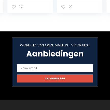
stalen rem
Voertuig
koppeling olie
Gaspedaal
slangen lijn pijp
Controle
kleurrijke
Remvoet
motorfiets pit
Pedaal E-Bike
crossmotor
Go Kart
enduro cross
straat fietsen
(600 mm-rood)
WORD LID VAN ONZE MAILLIJST VOOR BEST
Aanbiedingen