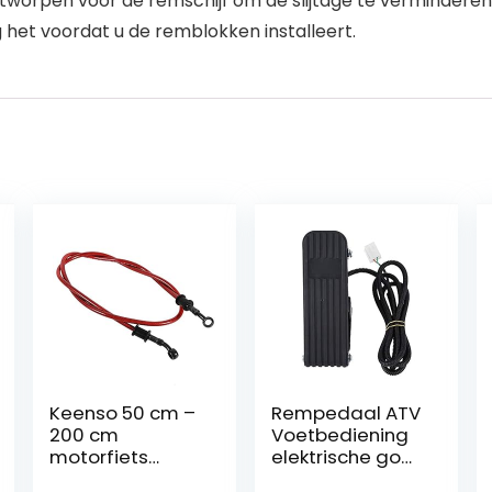
tworpen voor de remschijf om de slijtage te verminderen
 het voordat u de remblokken installeert.
Keenso 50 cm –
Rempedaal ATV
200 cm
Voetbediening
motorfiets
elektrische go
gevlochten
kart Gasklep