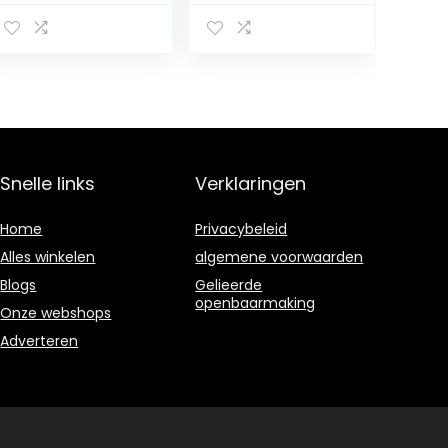
Geboorde,
aluminiumlegeri
gegroefde
ng geschikt voor
professionele
Bull Quad Dirt
remschijf voor
Bike ATV 150cc
motorfietsen
250cc
Snelle links
Verklaringen
Home
Privacybeleid
Alles winkelen
algemene voorwaarden
Blogs
Gelieerde
openbaarmaking
Onze webshops
Adverteren