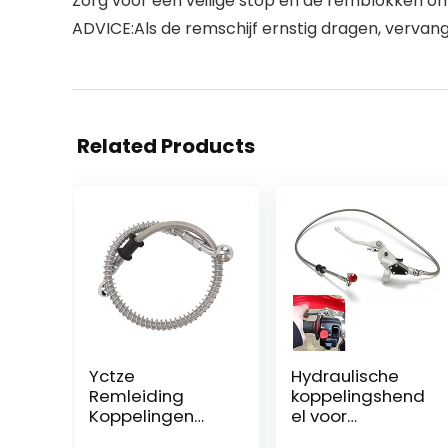
Zorg voor een veilige stop en de remblokken on
ADVICE:Als de remschijf ernstig dragen, vervang
Related Products
Yctze
Hydraulische
Remleiding
koppelingshend
Koppelingen
el voor
Motorfiets
motorfiets, 1200