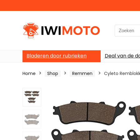
Search
for:
Bladeren door rubrieken
Deal van de d
Home
Shop
Remmen
Cyleto Remblokk