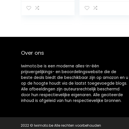
Remleiding
mm,
Universele
hoofdremcilinde
Motorfiets
rhendel,
Remslang Staal
hydraulische
PVC Lijn
rempomp voor
Remmen
125 cc, 250 cc,
Koppelingen
Dirt Pit Bike
voor Motoren
Motorfiets
Warmte-
(zilver)
Over ons
isolatie 50cm
Iwimoto.be is een moderne alles-in-één
prijsvergelijkings- en beoordelingswebsite die de
beste deals biedt die beschikbaar zijn op amazon en u
op de hoogte houdt via de laatst toegevoegde blogs.
Alle afbeeldingen zijn auteursrechtelijk beschermd
door hun respectievelijke eigenaren. Alle geciteerde
inhoud is afgeleid van hun respectievelijke bronnen.
2022 © Iwimoto.be Alle rechten voorbehouden