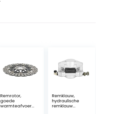
.
Remrotor,
Remklauw,
goede
hydraulische
warmteafvoer
remklauw
Stabiel remmen
achter van