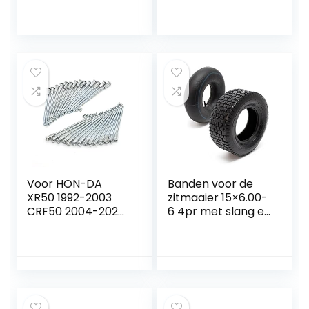
Rubber Verdikt
Eenvoudige
installatie voor
directe vervanging
voor 47cc 49cc
Pocket
Bike(achterwiel)
Voor HON-DA
Banden voor de
XR50 1992-2003
zitmaaier 15×6.00-
CRF50 2004-2020
6 4pr met slang en
2 8x
recht ventiel
10″Achterband
compleet wiel
SPOKE W/Tepels
zitmaaier
Set Achterwiel
Spaak (Color :
Silver)