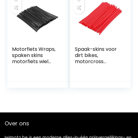
Motorfiets Wraps,
Spaak-skins voor
spaken skins
dirt bikes,
motorfiets wiel
motorcross
wraps spaken Bike
spaakhoezen, 72
Enduro Motocross
stuks, keuze uit 10
velgen Covers (72
kleuren
stuks zwart)
Over ons
Iwimoto.be is een moderne alles-in-één prijsvergelijkings- en