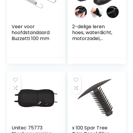
Veer voor
2-delige leren
hoofdstandaard
hoes, waterdicht,
Buzzetti 100 mm
motorzadel,
stoelhoezen,
waterdicht, voor
scooters, geschikt
voor de meeste
elektrische
motorstoelen
Unitec 75773
x 100 Spar Tree