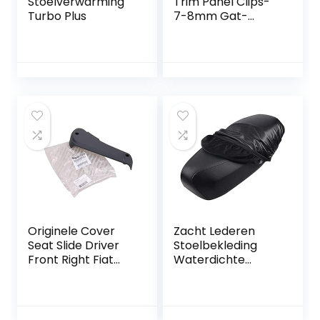
Stoelverwarming
Trim Panel Clips-
Turbo Plus
7-8mm Gat-
28mm Hoofd x25 –
Tapijt, dakvoering,
stoelhoezen,
deurkaarten en
alle andere
soorten bekleding
– Auto’s, boten,
vliegtuigen,
caravans – GRATIS
EERSTE KLASS UK
POSTAGE!
Originele Cover
Zacht Lederen
Seat Slide Driver
Stoelbekleding
Front Right Fiat
Waterdichte
Ducato 250 2006
Motorfiets Scooter
Onwards OE
Lederen
60911485
Dubbelzijdige
Motorfiets Lederen