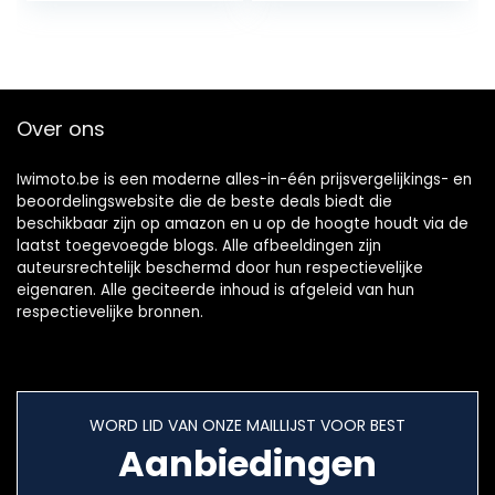
Bekleding
Motorfiets
Bekleding
Elektrische
Voertuig
Over ons
Bescherming
Zitkussen
Stofdichte
Iwimoto.be is een moderne alles-in-één prijsvergelijkings- en
Regenhoes
beoordelingswebsite die de beste deals biedt die
beschikbaar zijn op amazon en u op de hoogte houdt via de
laatst toegevoegde blogs. Alle afbeeldingen zijn
auteursrechtelijk beschermd door hun respectievelijke
eigenaren. Alle geciteerde inhoud is afgeleid van hun
respectievelijke bronnen.
WORD LID VAN ONZE MAILLIJST VOOR BEST
Aanbiedingen