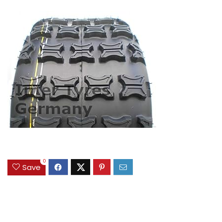
0
Save