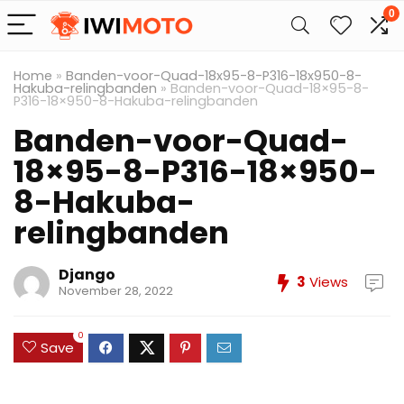
0
Home
»
Banden-voor-Quad-18x95-8-P316-18x950-8-
Hakuba-relingbanden
»
Banden-voor-Quad-18×95-8-
P316-18×950-8-Hakuba-relingbanden
Banden-voor-Quad-
18×95-8-P316-18×950-
8-Hakuba-
relingbanden
Django
3
Views
November 28, 2022
0
Save