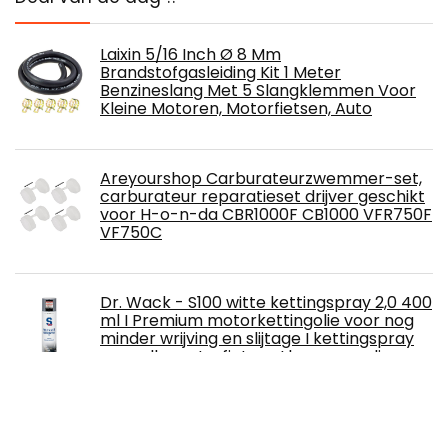
Laixin 5/16 Inch Ø 8 Mm
Brandstofgasleiding Kit 1 Meter
Benzineslang Met 5 Slangklemmen Voor
Kleine Motoren, Motorfietsen, Auto
Areyourshop Carburateurzwemmer-set,
carburateur reparatieset drijver geschikt
voor H-o-n-da CBR1000F CB1000 VFR750F
VF750C
Dr. Wack - S100 witte kettingspray 2,0 400
ml I Premium motorkettingolie voor nog
minder wrijving en slijtage I kettingspray
voor alle motorfietsen I hoogwaardige
motorverzorging - Made in Germany
iwobi 2 stuks benzinekraanschakelaar,