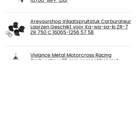
16700-MFF-D01
Areyourshop Inlaatspruitstuk Carburateur
Laarzen Geschikt voor Ka-wa-sa-ki ZR-7
ZR 750 C 16065-1256 57 58
Viviance Metal Motorcross Racing
Carburateur 28 mm compatibel met
Mikuni VM24 compatibel met Yamaha SR
125 YFS200 DT100 125 175 RT100 180 TTR125
YZ80 YZ85 Suzuki RM60 65 80 85 Kawasaki KX60 65
65
Malossi 5114263 MULTIVAR 2000 Suzuki
Burgman AN K 7 > K 9 400