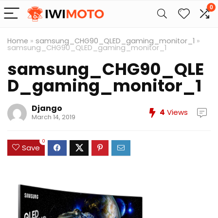
0
Home
»
samsung_CHG90_QLED_gaming_monitor_1
»
samsung_CHG90_QLED_gaming_monitor_1
samsung_CHG90_QLE
D_gaming_monitor_1
Django
4
Views
March 14, 2019
0
Save