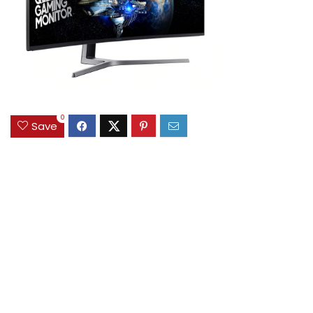
0
Save