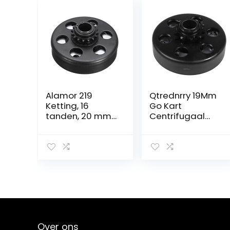
Alamor 219
Qtrednrry 19Mm
Ketting, 16
Go Kart
tanden, 20 mm
Centrifugaal
boring, 200 cc
Automatische
centrifugale
Koppeling
koppeling voor
3/4Inch 10 Tand
Honda
420 Ketting voor
Karting
Over ons