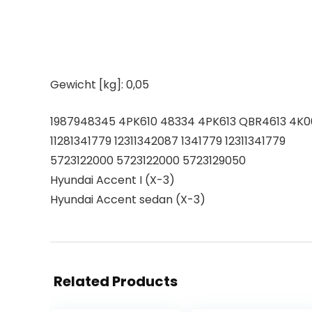
Gewicht [kg]: 0,05
1987948345 4PK610 48334 4PK613 QBR4613 4K0
11281341779 12311342087 1341779 12311341779
5723122000 5723122000 5723129050
Hyundai Accent I (X-3)
Hyundai Accent sedan (X-3)
Related Products