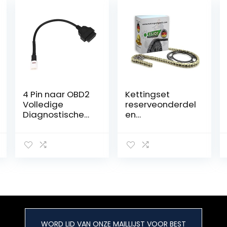
4 Pin naar OBD2
Kettingset
Volledige
reserveonderdel
Diagnostische
en
Kabel,
voor/compatibe
Motorfiets 4pin
l met Honda XL
OBD
125 R in goud
Diagnostische
tuning versterkt
Adapter
Connector
Kabel Scan Tool
voor Yamaha
FJR 1300 MT10
FZ10 XSR 900
WORD LID VAN ONZE MAILLIJST VOOR BEST
XSR700