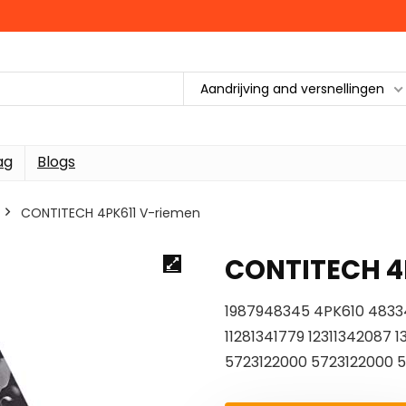
Aandrijving and versnellingen
ag
Blogs
CONTITECH 4PK611 V-riemen
CONTITECH 4
1987948345 4PK610 4833
11281341779 12311342087 1
5723122000 5723122000 