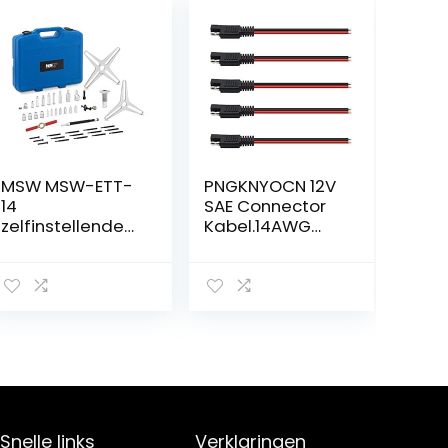
MSW MSW-ETT-
PNGKNYOCN 12V
14
SAE Connector
zelfinstellende
Kabel.14AWG
koppeling
15cm SAE 2-pins
gereedschapss
enkele stekker
et set 38 stuks
Snelle connector
(anti-roest
loskoppelen
staal,
Plug SAE Auto
aluminium)
Verlengkabel
voor
motorfietsen,
auto’s, tractoren
(5-pack)
Snelle links
Verklaringen