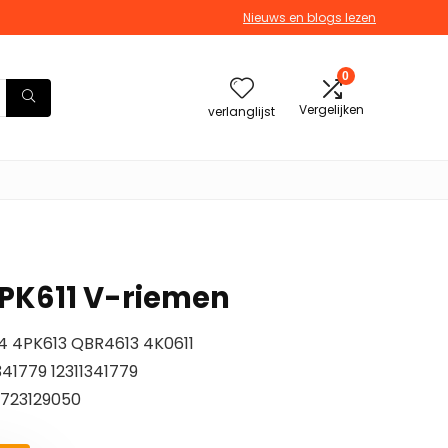
Nieuws en blogs lezen
0
Vergelijken
verlanglijst
PK611 V-riemen
4 4PK613 QBR4613 4K0611
341779 12311341779
5723129050