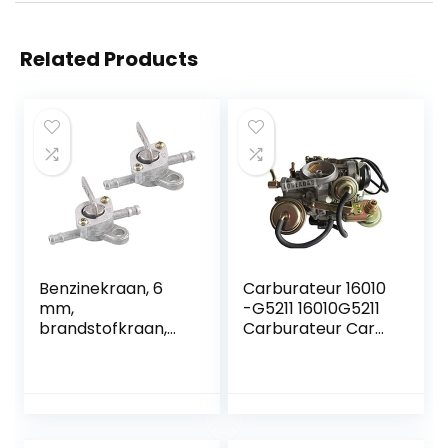
Related Products
Benzinekraan, 6
Carburateur 16010
mm,
-G5211 16010G5211
brandstofkraan,
Carburateur Carb
tankdeksel,
Carburateur
ventielkraan,
Montage Fit for
universele
NIS-SAN PULDERAR
benzinekraan,
N10 Sunny B310
benzinekraan,
Vanette C22 A15