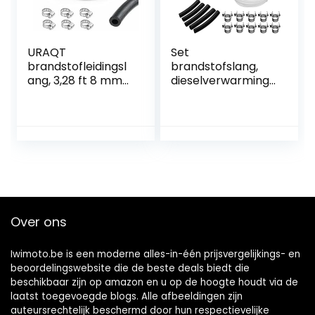
URAQT
Set
brandstofleidingsl
brandstofslang,
ang, 3,28 ft 8 mm
dieselverwarming,
binnendiameter
brandstofleiding
brandstofleidingse
met benzinefilter,
t, brandstofleiding
brandstofstandbui
brandstofslang
s, staande
met 6
verwarming,
slangklemmen,
staande buis,
geschikt voor
brandstofslang,
vrachtwagens,
clipkit voor auto,
auto’s, tractoren
motorfiets,
Over ons
en kleine motoren
scooter (5)
Iwimoto.be is een moderne alles-in-één prijsvergelijkings- en
beoordelingswebsite die de beste deals biedt die
beschikbaar zijn op amazon en u op de hoogte houdt via de
laatst toegevoegde blogs. Alle afbeeldingen zijn
auteursrechtelijk beschermd door hun respectievelijke