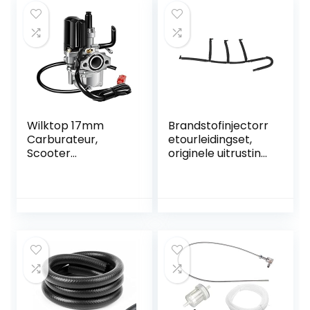
brandstofkraan
36844 Karby
met sluitfunctie,
Gebouwd onder
olieschakelaar
strikte
voor bromfiets,
standaardcontrole
motorfiets en
quad, 2 stuks
Wilktop 17mm
Brandstofinjectorr
Carburateur,
etourleidingset,
Scooter
originele uitrusting
Carburateur
Brandstofretoursla
Motorfiets
ng Hoge sterkte
Carburateur Met
brandstoftoevoer
E-choke 2-Pins
- en retourslang
Connector
voor Ibiza MK IV 1.6
TDI 2009+