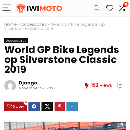
0
Home
»
Accessoires
»
World GP Bike Legends op
Silverstone Classic 2019
Accessoires
World GP Bike Legends
op Silverstone Classic
2019
Django
152
Views
November 29, 2022
0
Save