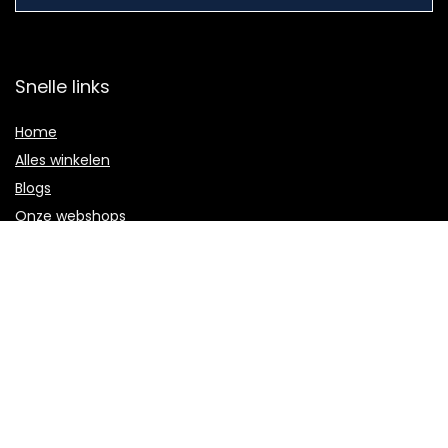
Snelle links
Home
Alles winkelen
Blogs
Onze webshops
Adverteren
Verklaringen
Privacybeleid
algemene voorwaarden
Gelieerde openbaarmaking