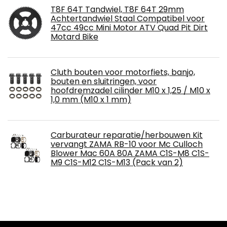
T8F 64T Tandwiel, T8F 64T 29mm
Achtertandwiel Staal Compatibel voor
47cc 49cc Mini Motor ATV Quad Pit Dirt
Motard Bike
Cluth bouten voor motorfiets, banjo,
bouten en sluitringen, voor
hoofdremzadel cilinder M10 x 1,25 / M10 x
1,0 mm (M10 x 1 mm)
Carburateur reparatie/herbouwen Kit
vervangt ZAMA RB-10 voor Mc Culloch
Blower Mac 60A 80A ZAMA C1S-M8 C1S-
M9 C1S-M12 C1S-M13 (Pack van 2)