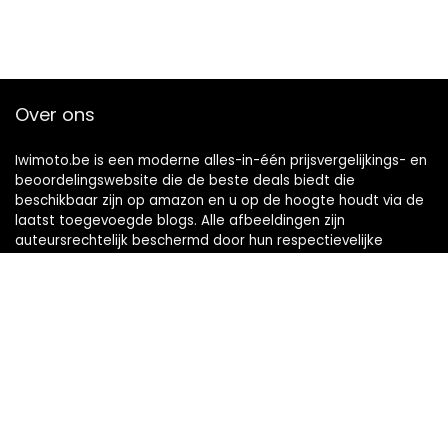
Over ons
Iwimoto.be is een moderne alles-in-één prijsvergelijkings- en
beoordelingswebsite die de beste deals biedt die
beschikbaar zijn op amazon en u op de hoogte houdt via de
laatst toegevoegde blogs. Alle afbeeldingen zijn
auteursrechtelijk beschermd door hun respectievelijke
eigenaren. Alle geciteerde inhoud is afgeleid van hun
respectievelijke bronnen.
WORD LID VAN ONZE MAILLIJST VOOR BEST
Aanbiedingen