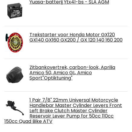
Yuasa-batterij Ytx4l-bs - SLA AGM
Trekstarter voor Honda Motor GX120
GX140 GX160 GX200 / GX 120 140 160 200
Zitbankovertrek, carbon-look, Aprilia
Amico 50, Amico GL, Amico
Sport"Optiktuning"
1 Pair 7/8" 22mm Universal Motorcycle
Handlebar Master Cylinder Levers Front
Left Brake Clutch Master Cylinder
Reservoir Lever Pump for 50cc 110cc
150cc Quad Bike ATV