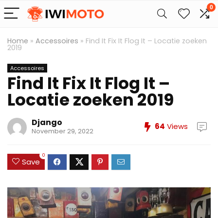
0
Home
»
Accessoires
»
Find It Fix It Flog It – Locatie zoeken
2019
Accessoires
Find It Fix It Flog It –
Locatie zoeken 2019
Django
64
Views
November 29, 2022
0
Save