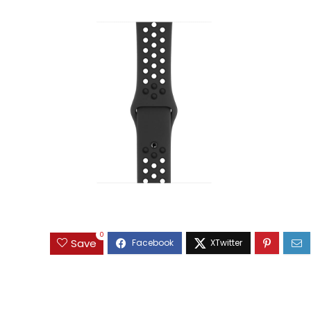
0
Save