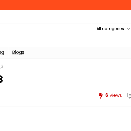
All categories
ag
Blogs
_3
3
6
Views