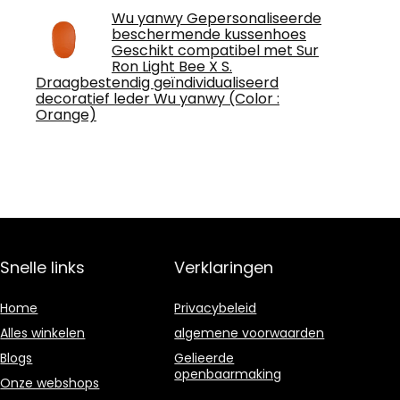
Wu yanwy Gepersonaliseerde
beschermende kussenhoes
Geschikt compatibel met Sur
Ron Light Bee X S.
Draagbestendig geïndividualiseerd
decoratief leder Wu yanwy (Color :
Orange)
Snelle links
Verklaringen
Home
Privacybeleid
Alles winkelen
algemene voorwaarden
Blogs
Gelieerde
openbaarmaking
Onze webshops