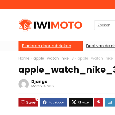
Search
for:
Bladeren door rubrieken
Deal van de d
Home
»
apple_watch_nike_3
»
apple_watch_nike
apple_watch_nike_
Django
March 14, 2019
0
Save