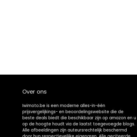
Over ons
Iwimoto.be is een moderne alles-in-één
prijsvergelijkings- en beoordelingswebsite die de
beste deals biedt die beschikbaar zijn op amazon en u
op de hoogte houdt via de laatst toegevoegde blogs.
Alle afbeeldingen zijn auteursrechtelijk beschermd
door hun respectievelijke eigenaren. Alle geciteerde