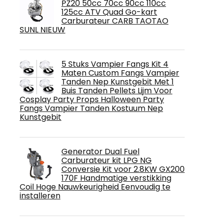
PZ20 50cc 70cc 90cc 110cc
125cc ATV Quad Go-kart
Carburateur CARB TAOTAO
SUNL NIEUW
5 Stuks Vampier Fangs Kit 4
Maten Custom Fangs Vampier
Tanden Nep Kunstgebit Met 1
Buis Tanden Pellets Lijm Voor
Cosplay Party Props Halloween Party
Fangs Vampier Tanden Kostuum Nep
Kunstgebit
Generator Dual Fuel
Carburateur kit LPG NG
Conversie Kit voor 2.8KW GX200
170F Handmatige verstikking
Coil Hoge Nauwkeurigheid Eenvoudig te
installeren