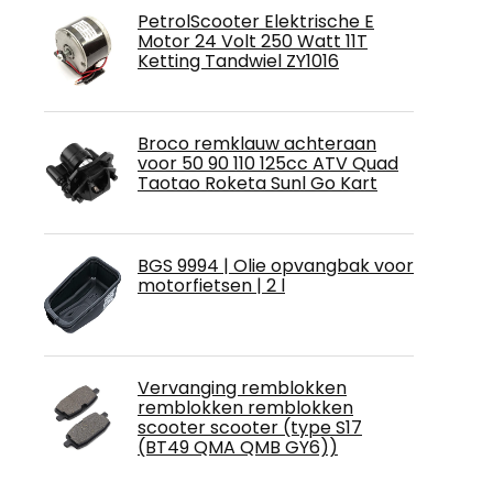
PetrolScooter Elektrische E
Motor 24 Volt 250 Watt 11T
Ketting Tandwiel ZY1016
Broco remklauw achteraan
voor 50 90 110 125cc ATV Quad
Taotao Roketa Sunl Go Kart
BGS 9994 | Olie opvangbak voor
motorfietsen | 2 l
Vervanging remblokken
remblokken remblokken
scooter scooter (type S17
(BT49 QMA QMB GY6))