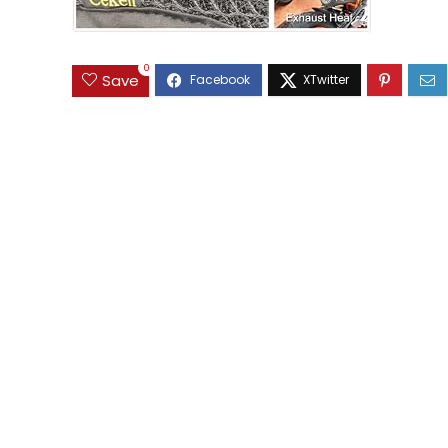
0
Save