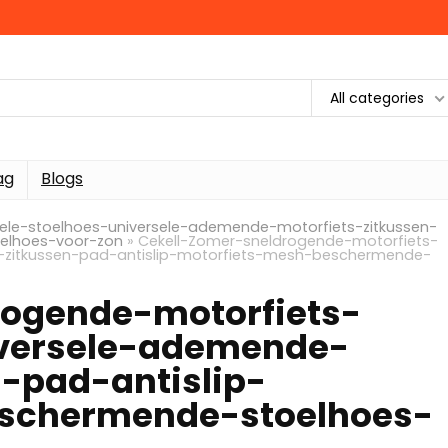
All categories
ag
Blogs
ele-stoelhoes-universele-ademende-motorfiets-zitkussen-
elhoes-voor-zon
»
Cekell-Zomer-sneldrogende-motorfiets-
-zitkussen-pad-antislip-motorfiets-mesh-beschermende-
rogende-motorfiets-
iversele-ademende-
n-pad-antislip-
schermende-stoelhoes-