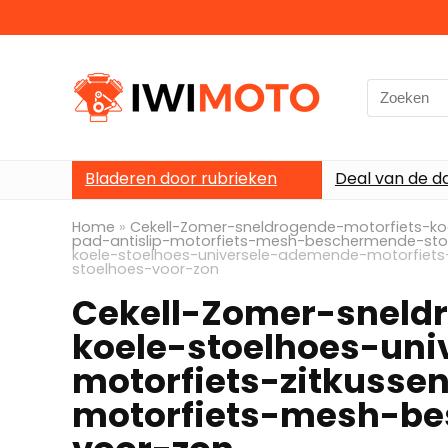
Search
for:
Bladeren door rubrieken
Deal van de d
Home
»
Cekell-Zomer-sneldrogende-motorfiets-ko
pad-antislip-motorfiets-mesh-beschermende-sto
koele-stoelhoes-universele-ademende-motorfiets
stoelhoes-voor-zon
Cekell-Zomer-sneld
koele-stoelhoes-un
motorfiets-zitkusse
motorfiets-mesh-be