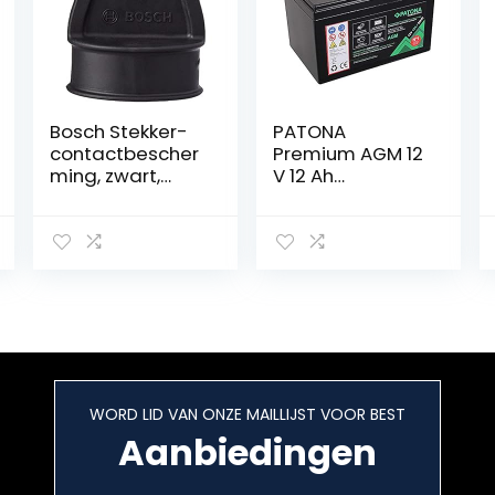
Bosch Stekker-
PATONA
contactbescher
Premium AGM 12
ming, zwart,
V 12 Ah
eenheidsmaat
loodbatterij
VRLA
onderhoudsvrij
1800 cycli –
(6406)
WORD LID VAN ONZE MAILLIJST VOOR BEST
Aanbiedingen