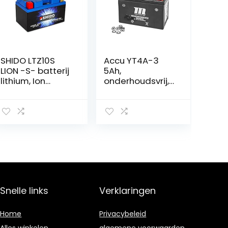
SHIDO LTZ10S
Accu YT4A-3
LION -S- batterij
5Ah,
lithium, Ion
onderhoudsvrij,
blauw (prijs incl.
Vespa
EUR 7,50 borg)
Primavera 50 2T
13- ZAPC532, LX
50 2T ZAPC381,
ET2 50 00-
ZAPC381,
Yamaha Aerox
50-98 5BR
(Motoforce)
Snelle links
Verklaringen
Home
Privacybeleid