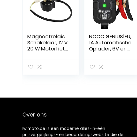
Magneetrelais
NOCO GENIUS1EU,
Schakelaar, 12 V
1A Automatische
20 W Motorfiets
Oplader, 6V en
Onderdelen
12V Batterijlader,
Startrelais
AGM, SLA, Gel en
Magneetvervan
Lithium Auto-
ging voor
Acculader,
Chinese Scooter
Onderhoudslad
ATV 50cc 125cc
er, Druppellader
150cc 250cc
en Desulfator –
Auto, Motorfiets,
Boot, SUV, ATV,
RV, Camper
Over ons
Iwimoto.be is een moderne alles-in-één
prijsvergelijkings- en beoordelingswebsite die de