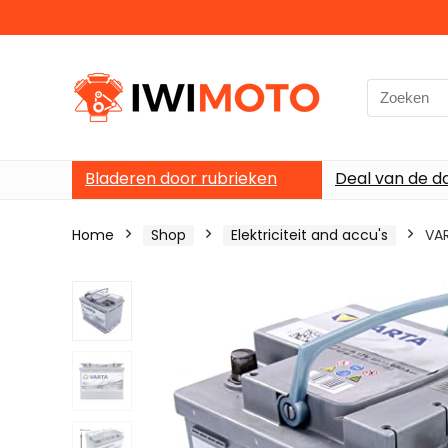
Search
for:
Bladeren door rubrieken
Deal van de d
Home
Shop
Elektriciteit and accu's
VAR